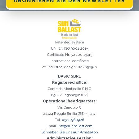
ABONNIEREN SIE DEN NEWSLETTER
Patented system
UNI EN ISO 9001 2015
Certificate Nr. 50 100 13413
International certificate
of industrial design DM/056946
Registrierung erfolgreich. Aktivieren Sie Ihr E-Mail-
Es ist wichtig, die Datenschutzbestimmungen zu akzeptieren
Der folgende Fehler ist leider aufgetreten:
Das E-Mail-Addresse-Feld ist erforderlich
Ungültige E-Mail-Adresse eingegeben
Das Nachname-Feld ist erforderlich
Das Vorname-Feld ist erforderlich
Das Telefon-Feld ist erforderlich
Das Agentur-Feld ist erforderlich
Das Stadt-Feld ist erforderlich
Kontrollkästchen, um mit der Aktivierung fortzufahren
BASIC SBRL
Registered office:
Contrada Monticello S.N.C
85042 Lagonegro (PZ)
Operational headquarters:
Via Danubio, 8
42124 Reggio Emilia (RE) – Italy
Tel.
0522 960926
Email.
info@sunballast.com
Schreiben Sie uns auf WhatsApp
Administrative section: