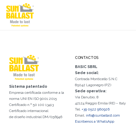
CONTACTOS
BASIC SBRL
Sede social:
Contrada Monticello S.N.C
85042 Lagonegro (PZ)
Sistema patentado
Sede operativa:
Empresa certificada conforme a la
Via Danubio, 8
norma UNI EN ISO 9001:2015
42124 Reggio Emilia (RE) – Italy
Certificado n.º 50 100 13413
Tel.
+39 0522 960926
Certificado internacional
Email.
info@sunballast.com
de diseño industrial DM/056946
Escríbenos a WhatsApp