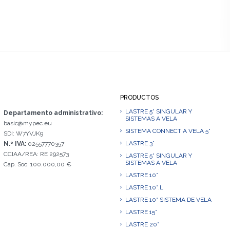
PRODUCTOS
LASTRE 5° SINGULAR Y
Departamento administrativo:
SISTEMAS A VELA
basic@mypec.eu
SISTEMA CONNECT A VELA 5°
SDI: W7YVJK9
LASTRE 3°
N.º IVA:
02557770357
CCIAA/REA: RE 292573
LASTRE 5° SINGULAR Y
SISTEMAS A VELA
Cap. Soc. 100.000,00 €
LASTRE 10°
LASTRE 10°.L
LASTRE 10° SISTEMA DE VELA
LASTRE 15°
LASTRE 20°