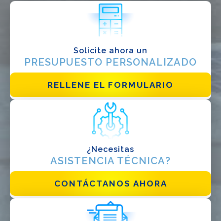
Solicite ahora un
PRESUPUESTO PERSONALIZADO
He leido y acepto la
politica de privacidad*
RELLENE EL FORMULARIO
¿Necesitas
ASISTENCIA TÉCNICA?
CONTÁCTANOS AHORA