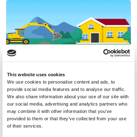
Cómo realizar la instalación
Para obtener una instalación en tierra,
hay que preparar el
This website uses cookies
terreno
de modo que no sufra daños y se mantenga
We use cookies to personalise content and ads, to
inalterado con el paso del tiempo.
provide social media features and to analyse our traffic.
En primer lugar, se comienza por la limpieza del terreno, que
We also share information about your use of our site with
puede hacerse por
desmonte o por excavación
. Dos
our social media, advertising and analytics partners who
operaciones de limpieza distintas, útiles para nivelar el terreno
may combine it with other information that you’ve
y prepararlo para el segundo paso: la colocación del
capa
provided to them or that they’ve collected from your use
of their services.
geotextil
. Este material se utiliza como una lona para evitar el
crecimiento de la vegetación y es ideal para este tipo de uso