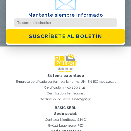
Mantente siempre informado
SUSCRÍBETE AL BOLETÍN
Registro exitoso. Verifique su casilla de correo electrónico para
El campo Correo Electrónico es obligatorio
Debemos aceptar la Política de privacidad
Lo sentimos, se produjo el siguiente error:
Correo Electrónico ingresado no válido
El campo Teléfono es obligatorio
El campo Apellido es obligatorio
El campo Nombre es obligatorio
El campo Agencia es obligatorio
El campo Ciudad es obligatorio
continuar con la activación
Sistema patentado
Empresa certificada conforme a la norma UNI EN ISO 9001:2015
Certificado n.º 50 100 13413
Certificado internacional
de diseño industrial DM/056946
BASIC SBRL
Sede social:
Contrada Monticello S.N.C
85042 Lagonegro (PZ)