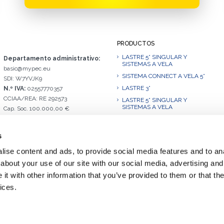
PRODUCTOS
LASTRE 5° SINGULAR Y
Departamento administrativo:
SISTEMAS A VELA
basic@mypec.eu
SISTEMA CONNECT A VELA 5°
SDI: W7YVJK9
LASTRE 3°
N.º IVA:
02557770357
CCIAA/REA: RE 292573
LASTRE 5° SINGULAR Y
SISTEMAS A VELA
Cap. Soc. 100.000,00 €
LASTRE 10°
LASTRE 10°.L
s
LASTRE 10° SISTEMA DE VELA
ise content and ads, to provide social media features and to anal
LASTRE 15°
about your use of our site with our social media, advertising and
LASTRE 20°
t with other information that you’ve provided to them or that the
LASTRE 30°.1
ices.
LASTRE 30°.1