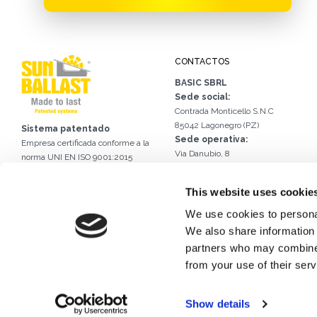
CONTACTOS
BASIC SBRL
Sede social:
Contrada Monticello S.N.C
85042 Lagonegro (PZ)
Sistema patentado
Sede operativa:
Empresa certificada conforme a la
Via Danubio, 8
norma UNI EN ISO 9001:2015
42124 Reggio Emilia (RE) – Italy
Certificado n.º 50 100 13413
Tel.
+39 0522 960926
Certificado internacional
This website uses cookie
Email.
info@sunballast.com
de diseño industrial DM/056946
Escríbenos a WhatsApp
We use cookies to personal
We also share information 
partners who may combine i
from your use of their serv
Show details