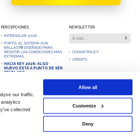
PERCEPCIONES
NEWSLETTER
INTERSOLAR 2026
FORTIS: EL SISTEMA SUN
BALLAST® DISEÑADO PARA
RESISTIR LAS CONDICIONES MÁS
COOKIE POLICY
EXTREMAS
CREDITS
HACIA KEY 2026: ALGO
NUEVO ESTÁ A PUNTO DE SER
REVELADO.
NUESTRO 2025: UN VIAJE DE
CRECIMIENTO, INNOVACIÓN
Allow all
Y COLABORACIÓN
yse our traffic.
SUN BALLAST ELITE: EL
NUEVO SERVICIO EXCLUSIVO
 analytics
PARA PROFESIONALES DEL
Customize
y’ve collected
SECTOR FOTOVOLTAICO
Deny