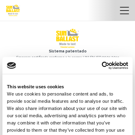
Sistema patentado
Empresa certificada conforme a la norma UNI EN ISO 9001:2015
Certificado n.º 50 100 13413
Certificado internacional
de diseño industrial DM/056946
BASIC SBRL
This website uses cookies
Sede social:
We use cookies to personalise content and ads, to
Contrada Monticello S.N.C
provide social media features and to analyse our traffic.
85042 Lagonegro (PZ)
We also share information about your use of our site with
Sede operativa:
Via Danubio, 8
our social media, advertising and analytics partners who
42124 Reggio Emilia (RE) – Italy
may combine it with other information that you’ve
Tel.
+39 0522 960926
provided to them or that they’ve collected from your use
Email.
info@sunballast.com