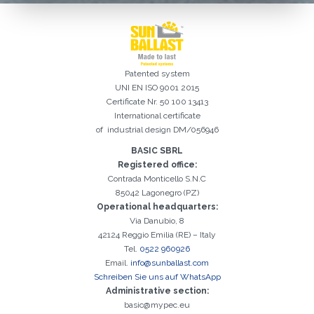
Ich habe die
Datenschutzbestimmungen gelesen und akzeptiere
sie*
Patented system
UNI EN ISO 9001 2015
Certificate Nr. 50 100 13413
International certificate
of industrial design DM/056946
BASIC SBRL
Registered office:
Contrada Monticello S.N.C
85042 Lagonegro (PZ)
Operational headquarters:
Via Danubio, 8
Registrierung erfolgreich. Aktivieren Sie Ihr E-Mail-
Es ist wichtig, die Datenschutzbestimmungen zu akzeptieren
Der folgende Fehler ist leider aufgetreten:
Das E-Mail-Addresse-Feld ist erforderlich
Ungültige E-Mail-Adresse eingegeben
Das Nachname-Feld ist erforderlich
Das Vorname-Feld ist erforderlich
Das Telefon-Feld ist erforderlich
Das Agentur-Feld ist erforderlich
Das Stadt-Feld ist erforderlich
Kontrollkästchen, um mit der Aktivierung fortzufahren
42124 Reggio Emilia (RE) – Italy
Tel.
0522 960926
Email.
info@sunballast.com
Schreiben Sie uns auf WhatsApp
Administrative section:
basic@mypec.eu