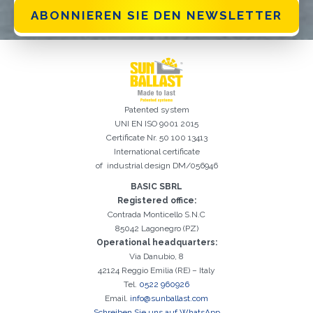
ABONNIEREN SIE DEN NEWSLETTER
Patented system
UNI EN ISO 9001 2015
Certificate Nr. 50 100 13413
International certificate
of industrial design DM/056946
BASIC SBRL
Registered office:
Contrada Monticello S.N.C
85042 Lagonegro (PZ)
Operational headquarters:
Via Danubio, 8
42124 Reggio Emilia (RE) – Italy
Tel.
0522 960926
Email.
info@sunballast.com
Schreiben Sie uns auf WhatsApp