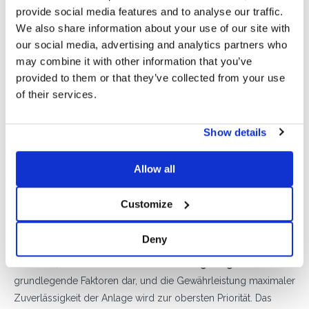
verzichten möchten, ist das
Connect-System mit Segel mit
provide social media features and to analyse our traffic.
5° Neigung
die ideale Wahl: Durch die Kombination der
We also share information about your use of our site with
Vorteile des Connect-Systems mit denen des Segel-Systems
our social media, advertising and analytics partners who
lässt sich mit dieser Lösung das Beste herausholen, um den
may combine it with other information that you’ve
gesamten verfügbaren Raums bei gleichzeitig hoher
provided to them or that they’ve collected from your use
Widerstandsfähigkeit gegenüber allen Windbelastungen
of their services.
auszunutzen. Die Reihen der Photovoltaikmodule entstehen
durch die paarweise Anordnung der Module und die
Show details
Verbindung jeder (Doppel-)Reihe mit der nächsten, um ein
einziges Netzwerk miteinander verbundener Strukturen zu
Allow all
schaffen, das äußerst
stabil, effizient und ausgewogen
ist.
Customize
GROSSE ANLAGEN, MAXIMALE ZUVERLÄSSIGKEIT: DIE
SYSTEME CONNECT UND OST-WEST
Deny
Wenn die Anlagen (und Investitionen) große Dimensionen
erreichen, stellen
Produktivität und Langlebigkeit
grundlegende Faktoren dar, und die Gewährleistung maximaler
Zuverlässigkeit der Anlage wird zur obersten Priorität. Das