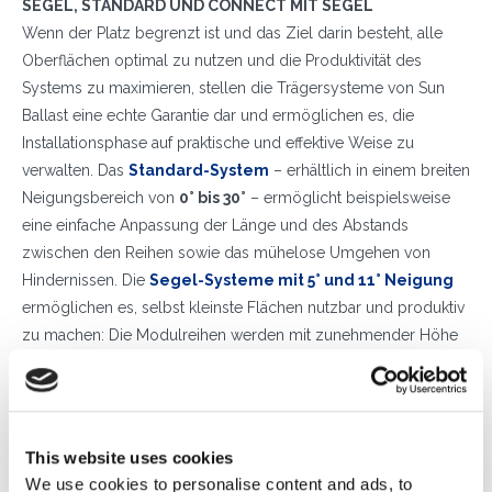
SEGEL, STANDARD UND CONNECT MIT SEGEL
Wenn der Platz begrenzt ist und das Ziel darin besteht, alle
Oberflächen optimal zu nutzen und die Produktivität des
Systems zu maximieren, stellen die Trägersysteme von Sun
Ballast eine echte Garantie dar und ermöglichen es, die
Installationsphase auf praktische und effektive Weise zu
verwalten. Das
Standard-System
– erhältlich in einem breiten
Neigungsbereich von
0° bis 30°
– ermöglicht beispielsweise
eine einfache Anpassung der Länge und des Abstands
zwischen den Reihen sowie das mühelose Umgehen von
Hindernissen. Die
Segel-Systeme mit 5° und 11° Neigung
ermöglichen es, selbst kleinste Flächen nutzbar und produktiv
zu machen: Die Modulreihen werden mit zunehmender Höhe
nebeneinander angeordnet, wodurch der Abstand zwischen
ihnen auf ein Minimum reduziert und die maximale Abdeckung
optimiert wird, um die
höchste Effizienz auch bei kleinen
Anlagen
auf Wohnterrassen und Dächern zu gewährleisten.
This website uses cookies
Wenn Sie weder auf Produktivität noch auf Windbeständigkeit
We use cookies to personalise content and ads, to