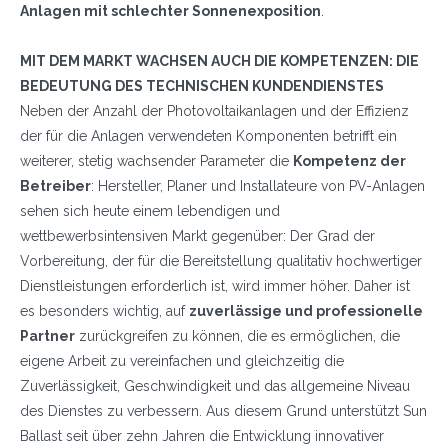
Anlagen mit schlechter Sonnenexposition
.
MIT DEM MARKT WACHSEN AUCH DIE KOMPETENZEN:
DIE
WIE GEHT'S?*
BEDEUTUNG DES TECHNISCHEN KUNDENDIENSTES
Installateur
Neben der Anzahl der Photovoltaikanlagen und der Effizienz
Designer
der für die Anlagen verwendeten Komponenten betrifft ein
EPC
weiterer, stetig wachsender Parameter die
Kompetenz der
Betreiber
: Hersteller, Planer und Installateure von PV-Anlagen
Verteiler
sehen sich heute einem lebendigen und
Andere
wettbewerbsintensiven Markt gegenüber: Der Grad der
Vorbereitung, der für die Bereitstellung qualitativ hochwertiger
Dienstleistungen erforderlich ist, wird immer höher. Daher ist
es besonders wichtig, auf
zuverlässige und professionelle
Partner
zurückgreifen zu können, die es ermöglichen, die
eigene Arbeit zu vereinfachen und gleichzeitig die
Zuverlässigkeit, Geschwindigkeit und das allgemeine Niveau
des Dienstes zu verbessern. Aus diesem Grund unterstützt Sun
Ballast seit über zehn Jahren die Entwicklung innovativer