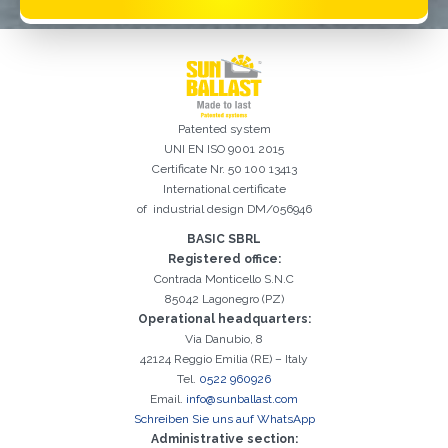
Registrierung erfolgreich. Aktivieren Sie Ihr E-Mail-
Es ist wichtig, die Datenschutzbestimmungen zu akzeptieren
Der folgende Fehler ist leider aufgetreten:
Das E-Mail-Addresse-Feld ist erforderlich
Ungültige E-Mail-Adresse eingegeben
Das Nachname-Feld ist erforderlich
Das Vorname-Feld ist erforderlich
Das Telefon-Feld ist erforderlich
Das Agentur-Feld ist erforderlich
Das Stadt-Feld ist erforderlich
Kontrollkästchen, um mit der Aktivierung fortzufahren
Patented system
UNI EN ISO 9001 2015
Certificate Nr. 50 100 13413
International certificate
of industrial design DM/056946
BASIC SBRL
Registered office:
Contrada Monticello S.N.C
85042 Lagonegro (PZ)
Operational headquarters:
Via Danubio, 8
42124 Reggio Emilia (RE) – Italy
Tel.
0522 960926
Email.
info@sunballast.com
Schreiben Sie uns auf WhatsApp
Administrative section: