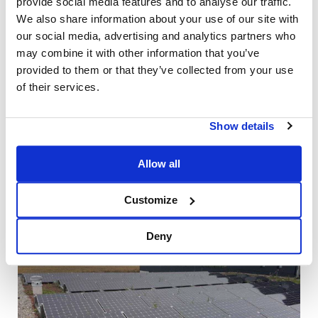
provide social media features and to analyse our traffic.
We also share information about your use of our site with
our social media, advertising and analytics partners who
may combine it with other information that you’ve
provided to them or that they’ve collected from your use
of their services.
Show details
8.7 kWp
5° Vert.°
Allow all
INSTALLATEUR
Helion
Customize
Ticino - Schweiz
Deny