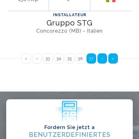
Verteiler
INSTALLATEUR
Andere
Gruppo STG
Concorezzo (MB) - Italien
«
‹
33
34
35
36
37
›
»
Ich habe die
Datenschutzbestimmungen gelesen und akzeptiere
sie*
Fordern Sie jetzt a
BENUTZERDEFINIERTES