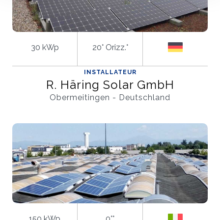
30 kWp
20° Orizz.°
INSTALLATEUR
R. Häring Solar GmbH
Obermeitingen - Deutschland
WIE GEHT'S?*
Installateur
Designer
EPC
150 kWp
0°°